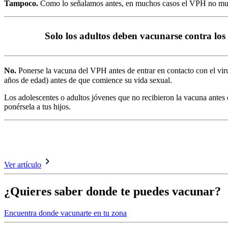
Tampoco.
Como lo señalamos antes, en muchos casos el VPH no mues
Solo los adultos deben vacunarse contra los
No.
Ponerse la vacuna del VPH antes de entrar en contacto con el vir
años de edad) antes de que comience su vida sexual.
Los adolescentes o adultos jóvenes que no recibieron la vacuna antes d
ponérsela a tus hijos.
Quizá te interese leer:
Estos son los tipos de VPH o Virus del Papiloma Humano.
Ver artículo
¿Quieres saber donde te puedes vacunar?
Encuentra donde vacunarte en tu zona